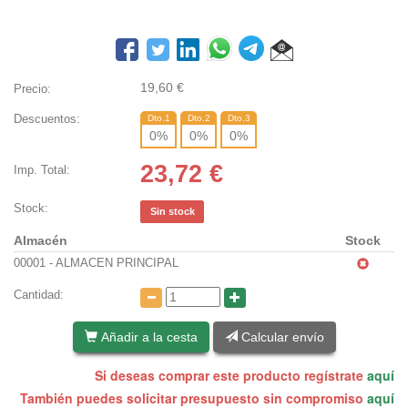
19,60
€
Precio:
Descuentos:
Dto.1
Dto.2
Dto.3
0
%
0
%
0
%
23,72
€
Imp. Total:
Stock:
Sin stock
Almacén
Stock
00001 - ALMACEN PRINCIPAL
Cantidad:
Añadir a la cesta
Calcular envío
Si deseas comprar este producto regístrate
aquí
También puedes solicitar presupuesto sin compromiso
aquí