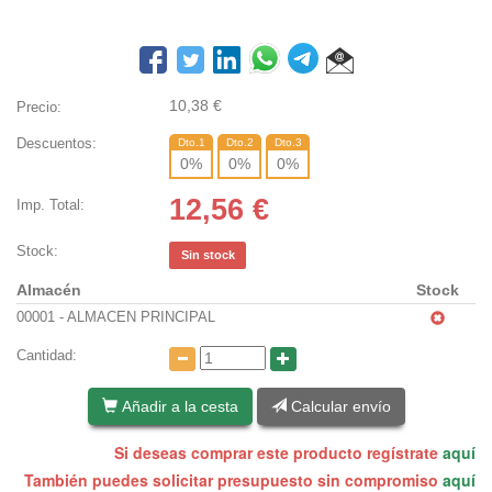
10,38
€
Precio:
Descuentos:
Dto.1
Dto.2
Dto.3
0
%
0
%
0
%
12,56
€
Imp. Total:
Stock:
Sin stock
Almacén
Stock
00001 - ALMACEN PRINCIPAL
Cantidad:
Añadir a la cesta
Calcular envío
Si deseas comprar este producto regístrate
aquí
También puedes solicitar presupuesto sin compromiso
aquí