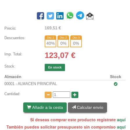
169,51
€
Precio:
Descuentos:
Dto.1
Dto.2
Dto.3
40
%
0
%
0
%
123,07
€
Imp. Total:
Stock:
En stock
Almacén
Stock
00001 - ALMACEN PRINCIPAL
Cantidad:
Añadir a la cesta
Calcular envío
Si deseas comprar este producto regístrate
aquí
También puedes solicitar presupuesto sin compromiso
aquí