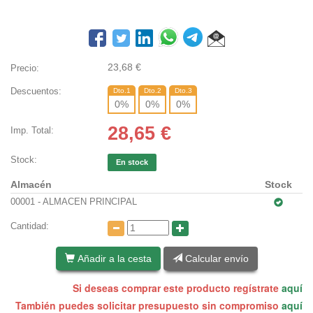
23,68
€
Precio:
Descuentos:
Dto.1
Dto.2
Dto.3
0
%
0
%
0
%
28,65
€
Imp. Total:
Stock:
En stock
Almacén
Stock
00001 - ALMACEN PRINCIPAL
Cantidad:
Añadir a la cesta
Calcular envío
Si deseas comprar este producto regístrate
aquí
También puedes solicitar presupuesto sin compromiso
aquí