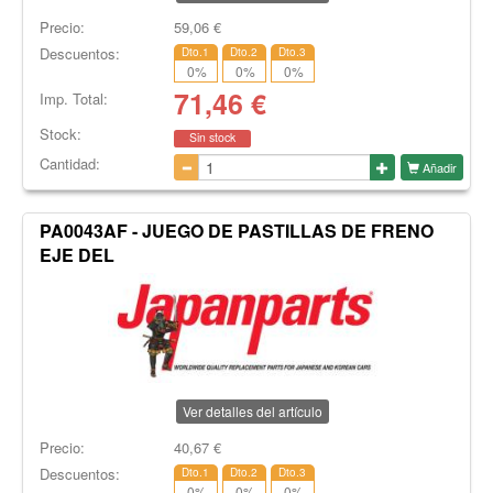
Precio:
59,06
€
Descuentos:
Dto.1
Dto.2
Dto.3
0
%
0
%
0
%
71,46
€
Imp. Total:
Stock:
Sin stock
Cantidad:
Añadir
PA0043AF - JUEGO DE PASTILLAS DE FRENO
EJE DEL
Ver detalles del artículo
Precio:
40,67
€
Descuentos:
Dto.1
Dto.2
Dto.3
0
%
0
%
0
%