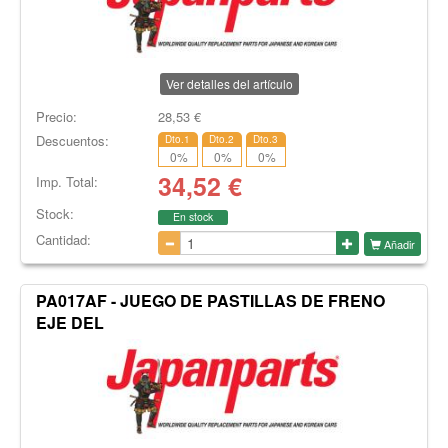
Ver detalles del artículo
Precio:
28,53
€
Descuentos:
Dto.1
Dto.2
Dto.3
0
%
0
%
0
%
34,52
€
Imp. Total:
Stock:
En stock
Cantidad:
Añadir
PA017AF - JUEGO DE PASTILLAS DE FRENO
EJE DEL