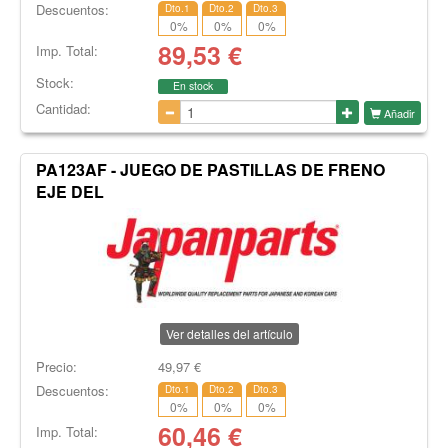
Descuentos:
Dto.1
Dto.2
Dto.3
0
%
0
%
0
%
89,53
€
Imp. Total:
Stock:
En stock
Cantidad:
Añadir
PA123AF - JUEGO DE PASTILLAS DE FRENO
EJE DEL
Ver detalles del artículo
Precio:
49,97
€
Descuentos:
Dto.1
Dto.2
Dto.3
0
%
0
%
0
%
60,46
€
Imp. Total: