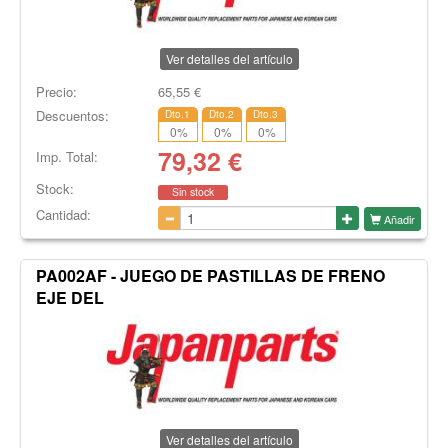
Ver detalles del artículo
Precio:
65,55
€
Descuentos:
Dto.1
Dto.2
Dto.3
0
%
0
%
0
%
79,32
€
Imp. Total:
Stock:
Sin stock
Cantidad:
Añadir
PA002AF - JUEGO DE PASTILLAS DE FRENO
EJE DEL
Ver detalles del artículo