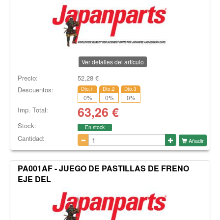
Ver detalles del artículo
Precio:
52,28
€
Descuentos:
Dto.1
Dto.2
Dto.3
0
%
0
%
0
%
63,26
€
Imp. Total:
Stock:
En stock
Cantidad:
Añadir
PA001AF - JUEGO DE PASTILLAS DE FRENO
EJE DEL