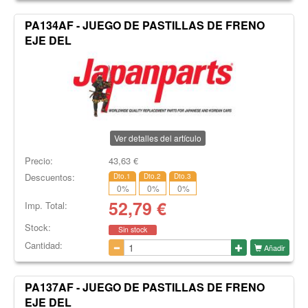
PA134AF - JUEGO DE PASTILLAS DE FRENO
EJE DEL
Ver detalles del artículo
Precio:
43,63
€
Descuentos:
Dto.1
Dto.2
Dto.3
0
%
0
%
0
%
52,79
€
Imp. Total:
Stock:
Sin stock
Cantidad:
Añadir
PA137AF - JUEGO DE PASTILLAS DE FRENO
EJE DEL