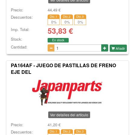
Precio:
44,49
€
Descuentos:
Dto.1
Dto.2
Dto.3
0
%
0
%
0
%
53,83
€
Imp. Total:
Stock:
En stock
Cantidad:
Añadir
PA164AF - JUEGO DE PASTILLAS DE FRENO
EJE DEL
Ver detalles del artículo
Precio:
41,20
€
Descuentos:
Dto.1
Dto.2
Dto.3