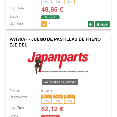
0
%
0
%
0
%
49,85
€
Imp. Total:
Stock:
En stock
Cantidad:
Añadir
PA179AF - JUEGO DE PASTILLAS DE FRENO
EJE DEL
Ver detalles del artículo
Precio:
51,34
€
Descuentos:
Dto.1
Dto.2
Dto.3
0
%
0
%
0
%
62,12
€
Imp. Total:
Stock:
Sin stock