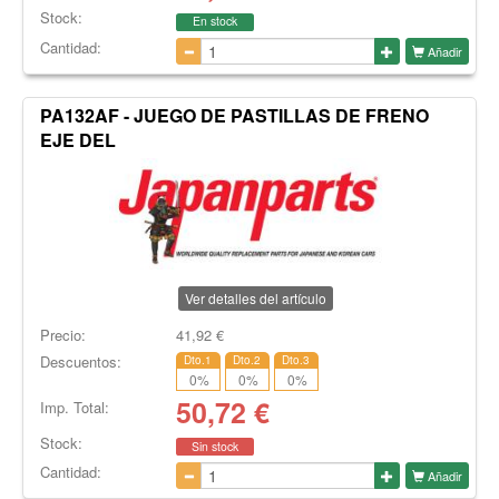
Stock:
En stock
Cantidad:
Añadir
PA132AF - JUEGO DE PASTILLAS DE FRENO
EJE DEL
Ver detalles del artículo
Precio:
41,92
€
Descuentos:
Dto.1
Dto.2
Dto.3
0
%
0
%
0
%
50,72
€
Imp. Total:
Stock:
Sin stock
Cantidad:
Añadir