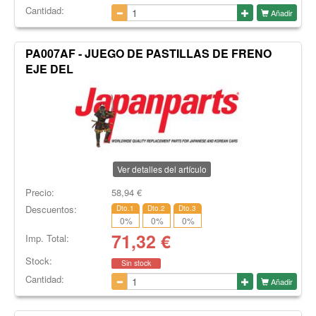
Cantidad:
Añadir
PA007AF - JUEGO DE PASTILLAS DE FRENO
EJE DEL
Ver detalles del artículo
Precio:
58,94
€
Descuentos:
Dto.1
Dto.2
Dto.3
0
%
0
%
0
%
71,32
€
Imp. Total:
Stock:
Sin stock
Cantidad:
Añadir