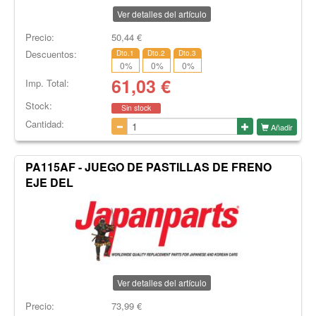
Ver detalles del artículo
Precio:
50,44
€
Descuentos:
Dto.1
Dto.2
Dto.3
0
%
0
%
0
%
61,03
€
Imp. Total:
Stock:
Sin stock
Cantidad:
Añadir
PA115AF - JUEGO DE PASTILLAS DE FRENO
EJE DEL
Ver detalles del artículo
Precio:
73,99
€