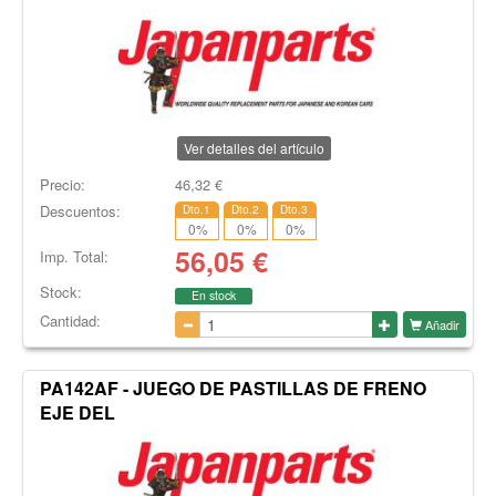
Ver detalles del artículo
Precio:
46,32
€
Descuentos:
Dto.1
Dto.2
Dto.3
0
%
0
%
0
%
56,05
€
Imp. Total:
Stock:
En stock
Cantidad:
Añadir
PA142AF - JUEGO DE PASTILLAS DE FRENO
EJE DEL