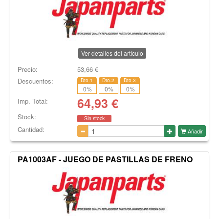
Ver detalles del artículo
Precio:
53,66
€
Descuentos:
Dto.1
Dto.2
Dto.3
0
%
0
%
0
%
64,93
€
Imp. Total:
Stock:
Sin stock
Cantidad:
Añadir
PA1003AF - JUEGO DE PASTILLAS DE FRENO