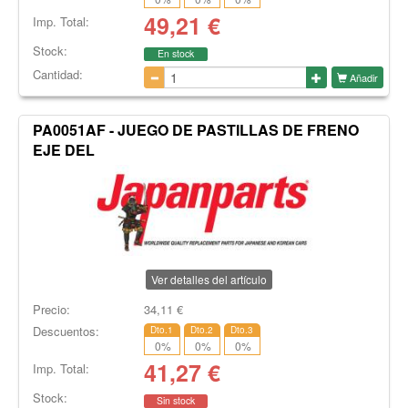
49,21
€
Imp. Total:
Stock:
En stock
Cantidad:
Añadir
PA0051AF - JUEGO DE PASTILLAS DE FRENO
EJE DEL
Ver detalles del artículo
Precio:
34,11
€
Descuentos:
Dto.1
Dto.2
Dto.3
0
%
0
%
0
%
41,27
€
Imp. Total:
Stock:
Sin stock