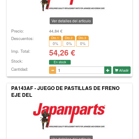
Ver detalles del artículo
Precio:
44,84
€
Descuentos:
Dto.1
Dto.2
Dto.3
0
%
0
%
0
%
54,26
€
Imp. Total:
Stock:
En stock
Cantidad:
Añadir
PA143AF - JUEGO DE PASTILLAS DE FRENO
EJE DEL
Ver detalles del artículo