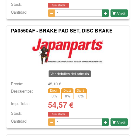
Stock:
Sin stock
Cantidad:
Añadir
PA0550AF - BRAKE PAD SET, DISC BRAKE
Ver detalles del artículo
Precio:
45,10
€
Descuentos:
Dto.1
Dto.2
Dto.3
0
%
0
%
0
%
54,57
€
Imp. Total:
Stock:
Sin stock
Cantidad:
Añadir