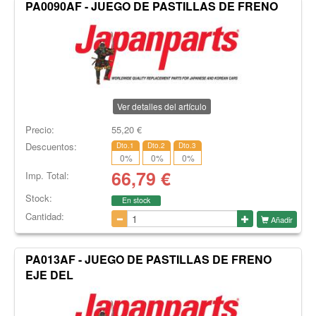
PA0090AF - JUEGO DE PASTILLAS DE FRENO
Ver detalles del artículo
Precio:
55,20
€
Descuentos:
Dto.1
Dto.2
Dto.3
0
%
0
%
0
%
66,79
€
Imp. Total:
Stock:
En stock
Cantidad:
Añadir
PA013AF - JUEGO DE PASTILLAS DE FRENO
EJE DEL