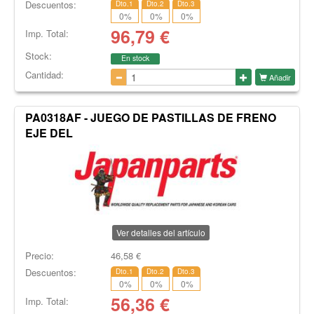
Descuentos:
Dto.1
Dto.2
Dto.3
0
%
0
%
0
%
96,79
€
Imp. Total:
Stock:
En stock
Cantidad:
Añadir
PA0318AF - JUEGO DE PASTILLAS DE FRENO
EJE DEL
Ver detalles del artículo
Precio:
46,58
€
Descuentos:
Dto.1
Dto.2
Dto.3
0
%
0
%
0
%
56,36
€
Imp. Total: