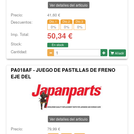
Ver detalles del artículo
Precio:
41,60
€
Descuentos:
Dto.1
Dto.2
Dto.3
0
%
0
%
0
%
50,34
€
Imp. Total:
Stock:
En stock
Cantidad:
Añadir
PA018AF - JUEGO DE PASTILLAS DE FRENO
EJE DEL
Ver detalles del artículo
Precio:
79,99
€