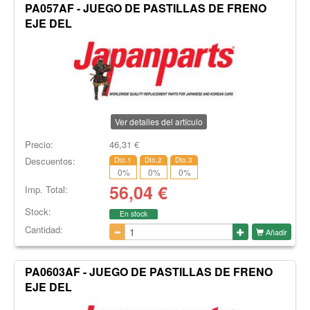
PA057AF - JUEGO DE PASTILLAS DE FRENO
EJE DEL
Ver detalles del artículo
Precio:
46,31
€
Descuentos:
Dto.1
Dto.2
Dto.3
0
%
0
%
0
%
56,04
€
Imp. Total:
Stock:
En stock
Cantidad:
Añadir
PA0603AF - JUEGO DE PASTILLAS DE FRENO
EJE DEL